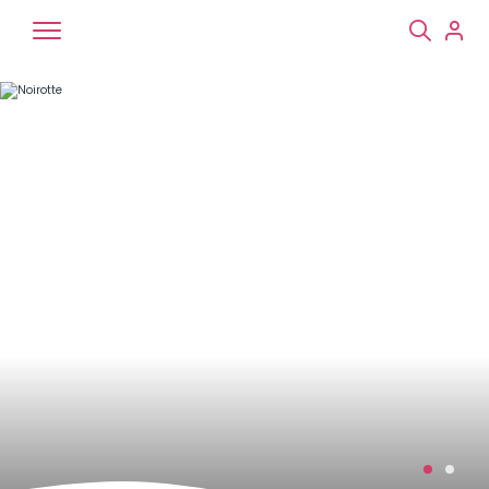
Chiens
Chats
NAC