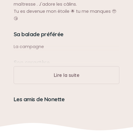
maîtresse . J'adore les câlins.
Tu es devenue mon étoile 🌟 tu me manques 🥹
😘
Sa balade préférée
La campagne
Son caractère
Cool
Lire la suite
Son loisir préféré
Les amis de Nonette
Les balades et dormir