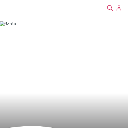
Chiens
Chats
NAC