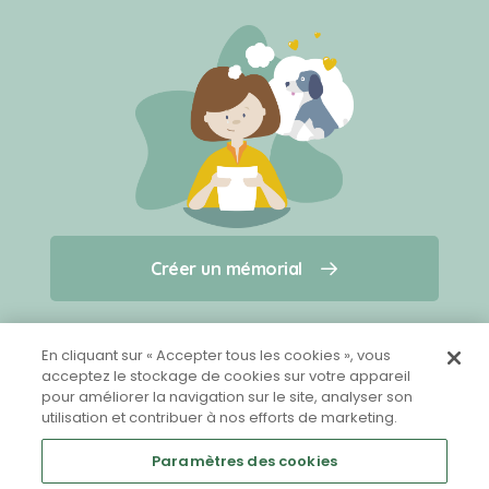
Créer un mémorial
Créer un mémorial
Qui sommes-nous ?
Nous contacter
pour un animal qui vous a quitté(e)
En cliquant sur « Accepter tous les cookies », vous
acceptez le stockage de cookies sur votre appareil
pour améliorer la navigation sur le site, analyser son
Partager sur Facebook
utilisation et contribuer à nos efforts de marketing.
Paramètres des cookies