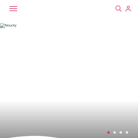
Chiens
Chats
NAC