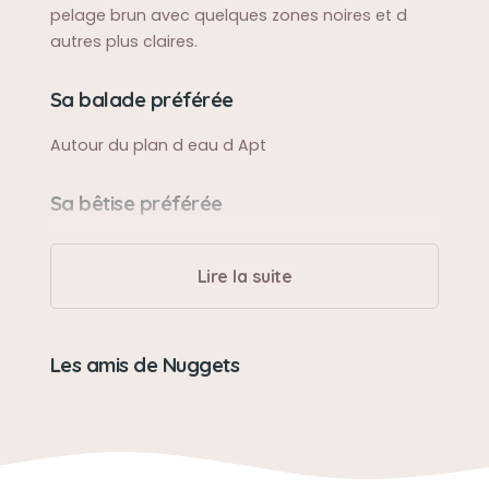
pelage brun avec quelques zones noires et d
autres plus claires.
Sa balade préférée
Autour du plan d eau d Apt
Sa bêtise préférée
Gratter dans le jardin..... Manger les chaussures....
Lire la suite
Son caractère
Très gentil mais avec un caractère bien trempé.
Les amis de Nuggets
Son jouet préféré
Son singe noir