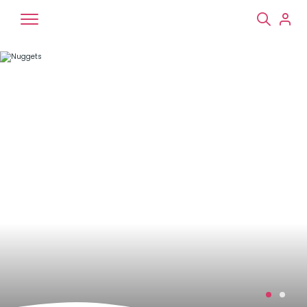
Chiens
Chats
NAC