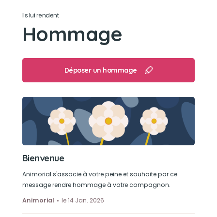
Son loisir préféré
Ils lui rendent
Hommage
Les balades avec ses maîtres
Déposer un hommage
Bienvenue
Animorial s'associe à votre peine et souhaite par ce
message rendre hommage à votre compagnon.
Animorial
le 14 Jan. 2026