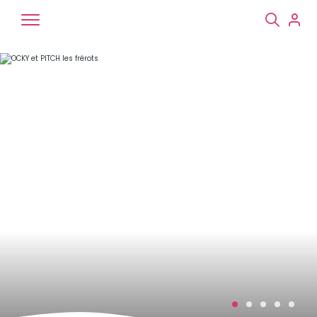
Chiens
Chats
NAC