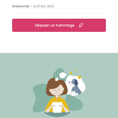
Animorial
le 21 Avr. 2021
Son loisir préféré
PITCH => Dormir la tête sur son cailloux
Déposer un hommage
OCKY => Chasser les lézards
Les 2 => Etre avec nous et se faire caressouille !!!
et MANGER, MANGER, MANGER