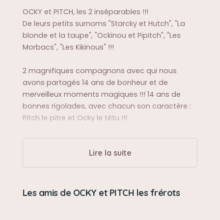
OCKY et PITCH, les 2 inséparables !!!
De leurs petits surnoms "Starcky et Hutch", "La
blonde et la taupe", "Ockinou et Pipitch", "Les
Morbacs", "Les Kikinous" !!!
2 magnifiques compagnons avec qui nous
avons partagés 14 ans de bonheur et de
merveilleux moments magiques !!! 14 ans de
bonnes rigolades, avec chacun son caractère :
Pitch le pitre et Ocky le têtu !!!
Pitch, nous a quitté en août 2019, et Ocky qui se
Lire la suite
languissait de son frère l'a rejoint en février 2020.
Sa balade préférée
Les amis de OCKY et PITCH les frérots
Au lac se baigner, rattraper les bouts de bois,
quand Pitch ne faisait pas couler son frère en