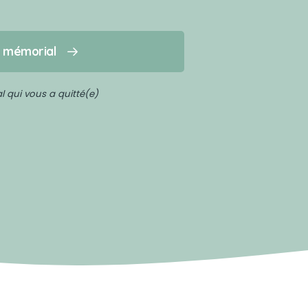
n mémorial
 qui vous a quitté(e)