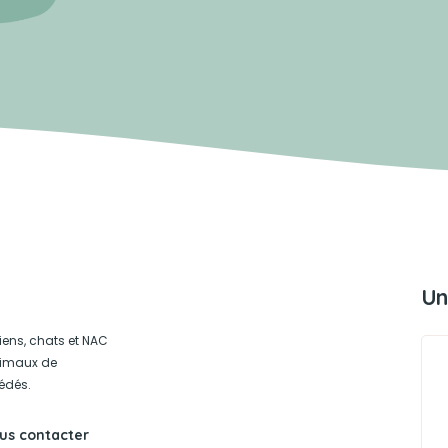
Un
iens, chats et NAC
animaux de
édés.
us contacter