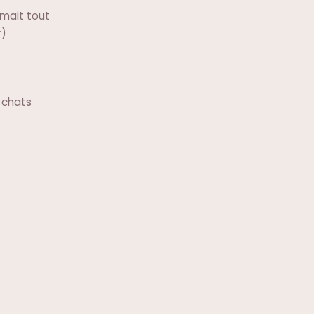
imait tout
r)
 chats