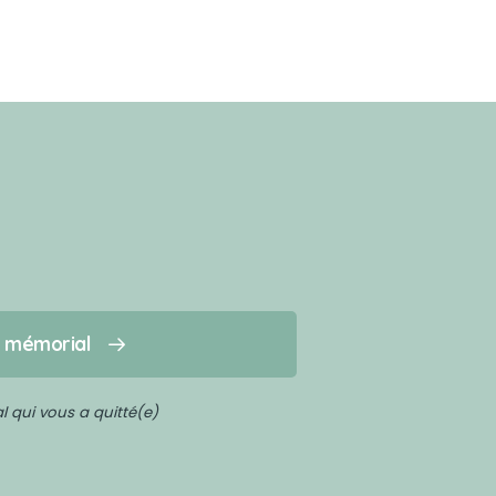
n mémorial
 qui vous a quitté(e)