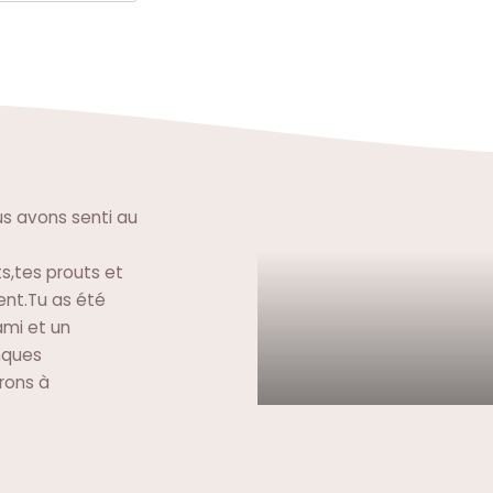
us avons senti au
ts,tes prouts et
nt.Tu as été
ami et un
nques
erons à