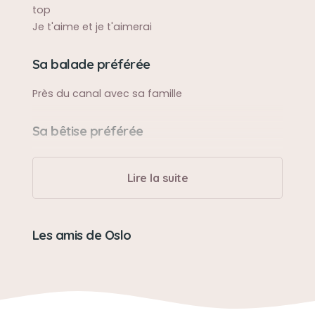
top
Je t'aime et je t'aimerai
Sa balade préférée
Près du canal avec sa famille
Sa bêtise préférée
Manger le canapés lol
Lire la suite
Son caractère
Caractère bien trempés mais un gros cœur
Les amis de Oslo
Son loisir préféré
Dormir