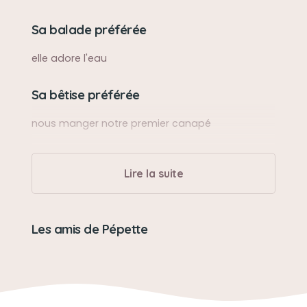
Sa balade préférée
elle adore l'eau
Sa bêtise préférée
nous manger notre premier canapé
Son caractère
Lire la suite
très très sociable
Son jouet préféré
Les amis de Pépette
ça balle de tennis
Son loisir préféré