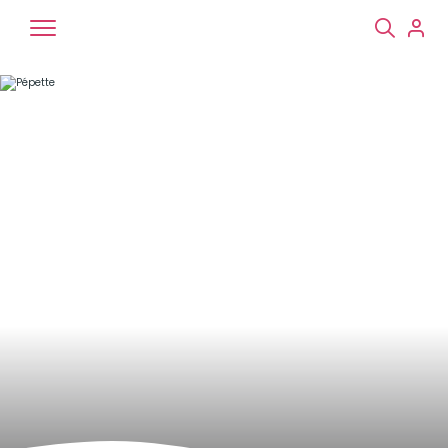
Chiens
Chats
NAC