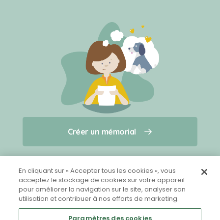
Créer un mémorial
Créer un mémorial
Qui sommes-nous ?
Nous contacter
pour un animal qui vous a quitté(e)
En cliquant sur « Accepter tous les cookies », vous
acceptez le stockage de cookies sur votre appareil
pour améliorer la navigation sur le site, analyser son
Partager sur Facebook
utilisation et contribuer à nos efforts de marketing.
Paramètres des cookies