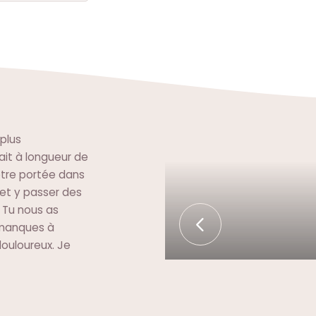
plus
ait à longueur de
être portée dans
 et y passer des
. Tu nous as
 manques à
douloureux. Je