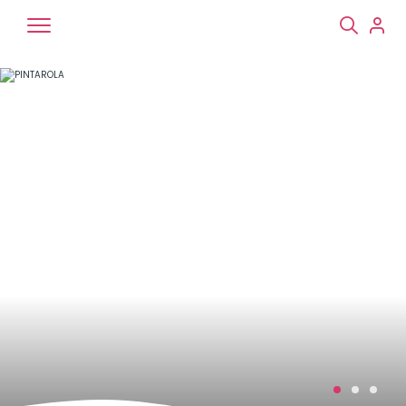
Chiens
Chats
NAC