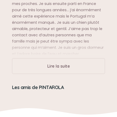
mes proches. Je suis ensuite parti en France
pour de très longues années… j’ai énormément
aimé cette expérience mais le Portugal m’a
énormément manqué.. Je suis un chien plutôt
aimable, protecteur et gentil. J’aime pas trop le
contact avec d’autres personnes que ma
famille mais je peut être sympa avec les
personne qui m’aiment. Je suis un gros dormeur
et j’adore boire de l’eau et marcher.
Lire la suite
Sa balade préférée
La balade du soir pendant les vacances
Les amis de PINTAROLA
Sa bêtise préférée
Faire pipi partout