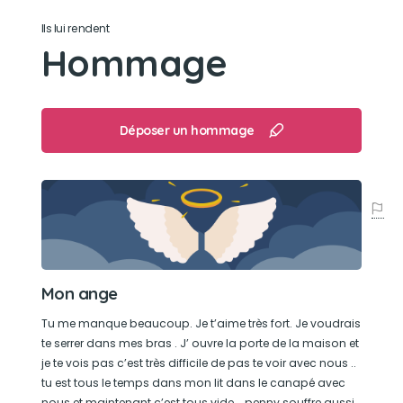
Son caractère
Ils lui rendent
Un peux stress , mais gentil très protecteur et
Hommage
doux
Son jouet préféré
Déposer un hommage
Son petit cheval en peluche
Son loisir préféré
Voyager
Mon ange
Tu me manque beaucoup. Je t’aime très fort. Je voudrais
te serrer dans mes bras . J’ ouvre la porte de la maison et
je te vois pas c’est très difficile de pas te voir avec nous ..
tu est tous le temps dans mon lit dans le canapé avec
nous et maintenant c’est tous vide … penny souffre aussi