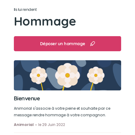
Son caractère
Ils lui rendent
Un chou à la crème. Tu acceptais tout avec une
Hommage
grande douceur. Avec et près de moi, tout allait
Son jouet préféré
Déposer un hommage
Aucun car tu n as pas appris quand je t ai
adopté à 5 ans.
Son loisir préféré
Me suivre à la trace!!! Et les papouilles et bisous
encore et toujours sur ton bidou
Bienvenue
Animorial s'associe à votre peine et souhaite par ce
message rendre hommage à votre compagnon.
Animorial
le 29 Juin 2022