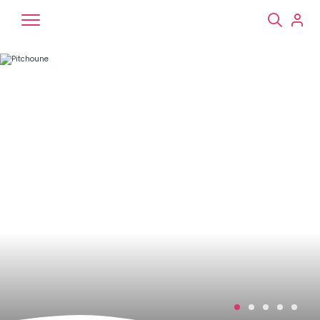
Chiens
Chats
NAC