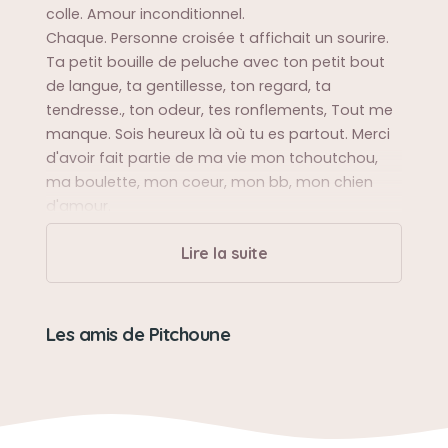
colle. Amour inconditionnel.
Chaque. Personne croisée t affichait un sourire.
Ta petit bouille de peluche avec ton petit bout
de langue, ta gentillesse, ton regard, ta
tendresse., ton odeur, tes ronflements, Tout me
manque. Sois heureux là où tu es partout. Merci
d'avoir fait partie de ma vie mon tchoutchou,
ma boulette, mon coeur, mon bb, mon chien
d'amour.
Lire la suite
Sa balade préférée
Le parc en bas de chez nous
Les amis de Pitchoune
Sa bêtise préférée
Ta gourmandise pour les mouchoirs!!