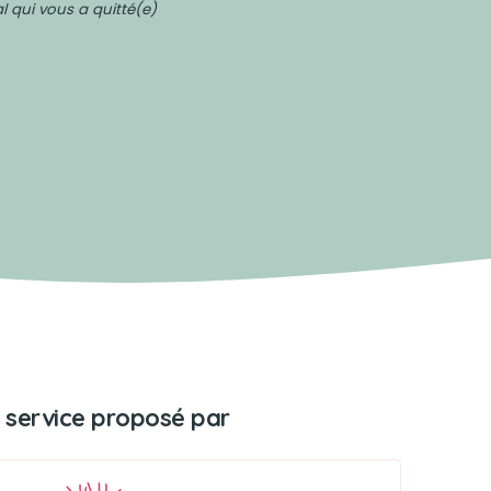
 qui vous a quitté(e)
 service proposé par