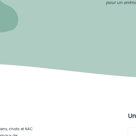
pour un animal
Un
iens, chats et NAC
animaux de