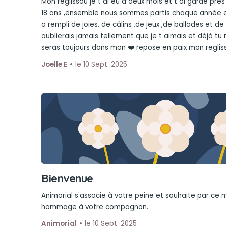
Mon reglissou je t ai eu à deux mois et t ai gardé pr
18 ans ,ensemble nous sommes partis chaque année 
a rempli de joies, de câlins ,de jeux ,de ballades et de
oublierais jamais tellement que je t aimais et déjà t
seras toujours dans mon ❤️ repose en paix mon reglis
Joelle E
le 10 Sept. 2025
Bienvenue
Animorial s'associe à votre peine et souhaite par ce
hommage à votre compagnon.
Animorial
le 10 Sept. 2025