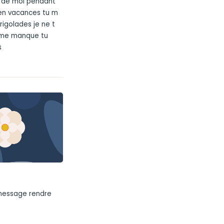
ès de moi pendant
en vacances tu m
 rigolades je ne t
u me manque tu
s
 message rendre