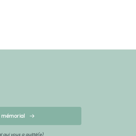
n mémorial
 qui vous a quitté(e)