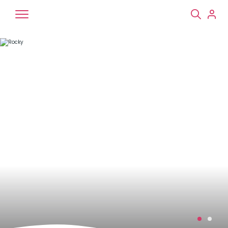
Chiens
Chats
NAC