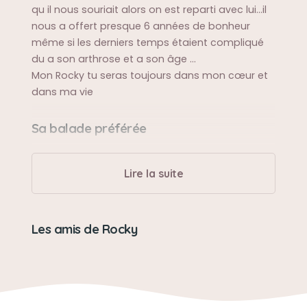
qu il nous souriait alors on est reparti avec lui...il
nous a offert presque 6 années de bonheur
même si les derniers temps étaient compliqué
du a son arthrose et a son âge ...
Mon Rocky tu seras toujours dans mon cœur et
dans ma vie
Sa balade préférée
Au parc et sa baignade dans le ruisseau
Lire la suite
Sa bêtise préférée
Sa gourmandise et manger les croquettes des
Les amis de Rocky
autres
Son caractère
Super gentil