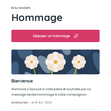
Ils lui rendent
Son jouet préféré
Hommage
Aucun
Son loisir préféré
Déposer un hommage
La sieste
Bienvenue
Animorial s'associe à votre peine et souhaite par ce
message rendre hommage à votre compagnon.
Animorial
le 16 Avr. 2023