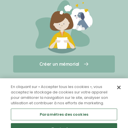
Créer un mémorial
Créer un mémorial
Qui sommes-nous ?
Nous contacter
pour un animal qui vous a quitté(e)
En cliquant sur « Accepter tous les cookies », vous
acceptez le stockage de cookies sur votre appareil
pour améliorer la navigation sur le site, analyser son
Partager sur Facebook
utilisation et contribuer à nos efforts de marketing.
Paramètres des cookies