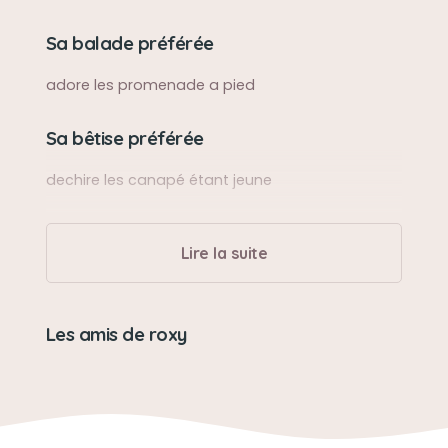
Sa balade préférée
adore les promenade a pied
Sa bêtise préférée
dechire les canapé étant jeune
Son caractère
Lire la suite
caline,affectif,
Son jouet préféré
Les amis de roxy
jeu a bruit
Son loisir préféré