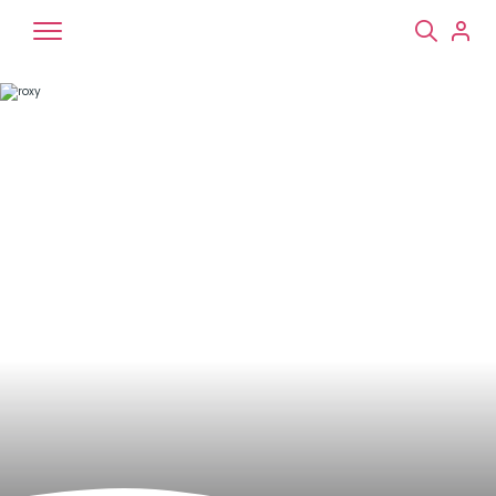
Chiens
Chats
NAC