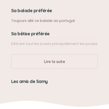
Sa balade préférée
Toujours allé ce balade ao portugal
Sa bêtise préférée
Détruire tout les jouets principalement les poules
Son caractère
Lire la suite
Très malin
Son jouet préféré
Les amis de Samy
Les poules et les boules
Son loisir préféré