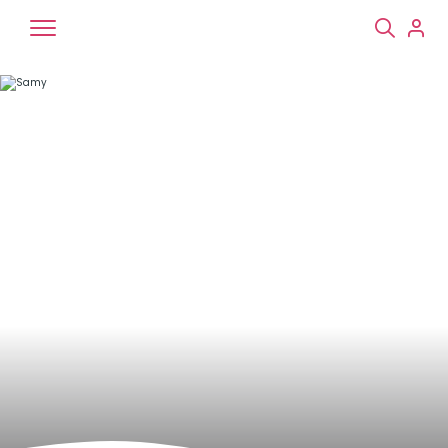
Chiens
Chats
NAC