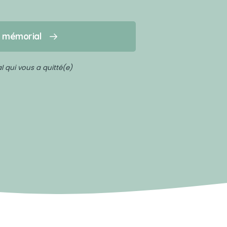
n mémorial
 qui vous a quitté(e)