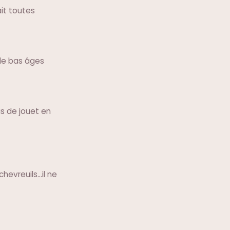
ait toutes
 de bas âges
as de jouet en
evreuils...il ne