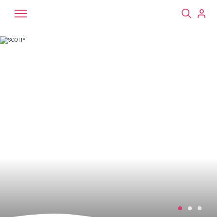
Chiens
Chats
NAC