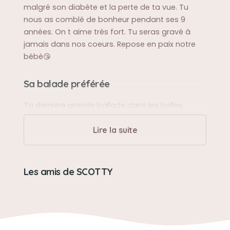
malgré son diabète et la perte de ta vue. Tu
nous as comblé de bonheur pendant ses 9
années. On t aime très fort. Tu seras gravé à
jamais dans nos coeurs. Repose en paix notre
bébé😘
Sa balade préférée
Ta dernière grande ballade dans les belles
montagnes du mont Blanc lieu de tes dernières
vacances
Lire la suite
Sa bêtise préférée
Les amis de SCOTTY
Grignoter nos chaussures
Son caractère
Jovial. Attentionné et doux.