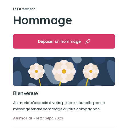
Ils lui rendent
Son jouet préféré
Hommage
Ton petit cochon bleu qui fait couic
Son loisir préféré
Déposer un hommage
Dormir😴
Bienvenue
Animorial s'associe à votre peine et souhaite par ce
message rendre hommage à votre compagnon.
Animorial
le 27 Sept. 2023