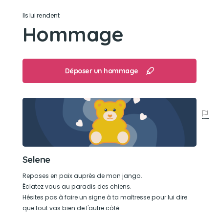
Son caractère
Ils lui rendent
Hommage
Sélène était têtu très fort caractère mais elle
savait être au pré de moi quand ça n'allait pas.
C'était ma meilleure amie.
Déposer un hommage
Son jouet préféré
Les balle de tennis
Son loisir préféré
Les balades le soir
Selene
Reposes en paix auprès de mon jango.
Éclatez vous au paradis des chiens.
Hésites pas à faire un signe à ta maîtresse pour lui dire
que tout vas bien de l'autre côté