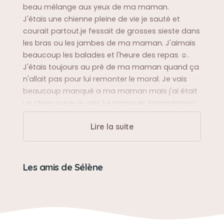
beau mélange aux yeux de ma maman.
J'étais une chienne pleine de vie je sauté et
courait partout.je fessait de grosses sieste dans
les bras ou les jambes de ma maman. J'aimais
beaucoup les balades et l'heure des repas ☺️.
J'étais toujours au pré de ma maman quand ça
n'allait pas pour lui remonter le moral. Je vais
beaucoup manqué a ma maman mais j'ai était
un chien super je vais lui manquer énormément.
Je t'aime ma Sélène
Lire la suite
Sa balade préférée
Le soir en forêt derrière la maison.
Les amis de Sélène
Sa bêtise préférée
Manger les joué et la gamelle des autres chiens.