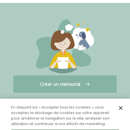
Créer un mémorial
Créer un mémorial
Qui sommes-nous ?
Nous contacter
pour un animal qui vous a quitté(e)
En cliquant sur « Accepter tous les cookies », vous
acceptez le stockage de cookies sur votre appareil
pour améliorer la navigation sur le site, analyser son
Partager sur Facebook
utilisation et contribuer à nos efforts de marketing.