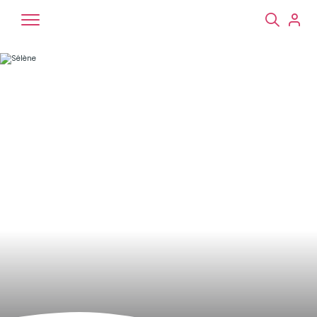
Chiens
Chats
NAC