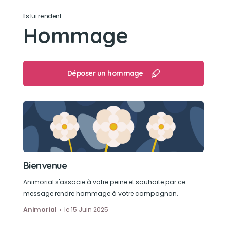
Ils lui rendent
Son jouet préféré
Hommage
Ses peluches
Son loisir préféré
Déposer un hommage
Les balades en forêt.
Les baignades
Et les siestes avec maman
Bienvenue
Animorial s'associe à votre peine et souhaite par ce
message rendre hommage à votre compagnon.
Animorial
le 15 Juin 2025