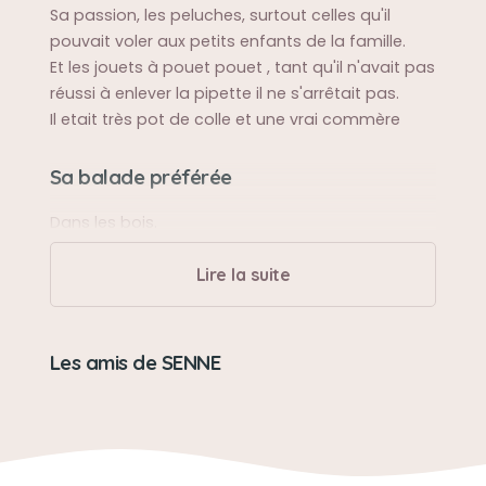
Sa passion, les peluches, surtout celles qu'il
pouvait voler aux petits enfants de la famille.
Et les jouets à pouet pouet , tant qu'il n'avait pas
réussi à enlever la pipette il ne s'arrêtait pas.
Il etait très pot de colle et une vrai commère
Sa balade préférée
Dans les bois.
Lire la suite
Sa bêtise préférée
Fouiller dans les sacs des courses et y voler
quelque chose.
Les amis de SENNE
Son caractère
Très sociable , très têtu mais dominant avec
certains de ses congénères mâles.