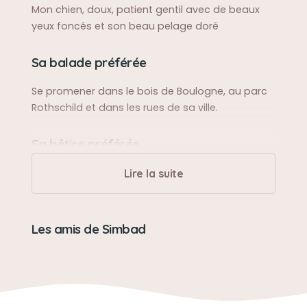
Mon chien, doux, patient gentil avec de beaux
yeux foncés et son beau pelage doré
Sa balade préférée
Se promener dans le bois de Boulogne, au parc
Rothschild et dans les rues de sa ville.
Sa bêtise préférée
Fouiller dans la poubelle et déchirer ses doudous
Lire la suite
Son caractère
Les amis de Simbad
Doux
Gentil
Affectueux
Patient
Amical