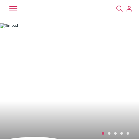
Chiens
Chats
NAC