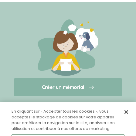
Créer un mémorial
Créer un mémorial
Qui sommes-nous ?
Nous contacter
pour un animal qui vous a quitté(e)
En cliquant sur « Accepter tous les cookies », vous
acceptez le stockage de cookies sur votre appareil
pour améliorer la navigation sur le site, analyser son
Partager sur Facebook
utilisation et contribuer à nos efforts de marketing.