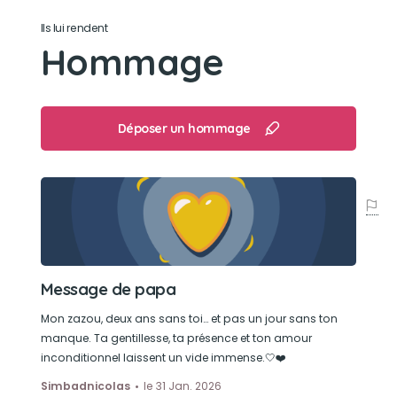
Respectueux
Ils lui rendent
Honnête
Hommage
Aimant
Intelligent
Gourmand
Déposer un hommage
Son jouet préféré
Ses nounours 🧸
Son loisir préféré
Manger
Message de papa
Faire dodo sur son tapis tout doux
Jouer avec son maître à cache cache
Mon zazou, deux ans sans toi… et pas un jour sans ton
Les ballades en voiture
manque. Ta gentillesse, ta présence et ton amour
inconditionnel laissent un vide immense.🤍❤️
Simbadnicolas
le 31 Jan. 2026