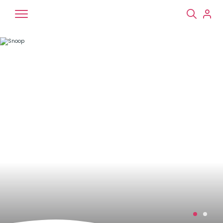
Chiens
Chats
NAC