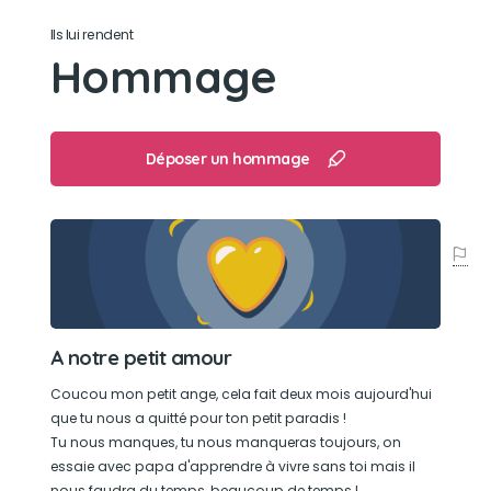
Son jouet préféré
Ils lui rendent
Un petit ours beige et Camel, avec des grands
Hommage
yeux et des grandes oreilles, comme lui
Son loisir préféré
Déposer un hommage
Il adorait les voyages, il adorait prendre la
voiture, il a pris l’avion, il a fait le tour de l’Europe
A notre petit amour
Coucou mon petit ange, cela fait deux mois aujourd'hui
que tu nous a quitté pour ton petit paradis !
Tu nous manques, tu nous manqueras toujours, on
essaie avec papa d'apprendre à vivre sans toi mais il
nous faudra du temps, beaucoup de temps !