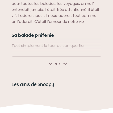
pour toutes les balades, les voyages, on ne l’
entendait jamais, il était très attentionné, il était
vif, il adorait jouer, il nous adorait tout comme
on l’adorait. C’était l’amour de notre vie.
Sa balade préférée
Tout simplement le tour de son quartier
Sa bêtise préférée
Lire la suite
Aller chercher le linge dans la machine à laver
Son caractère
Les amis de Snoopy
Snoopy était doux vif, joyeux plein de vie, un peu
têtu, parfois, mais tellement affectueux