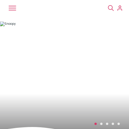
Chiens
Chats
NAC