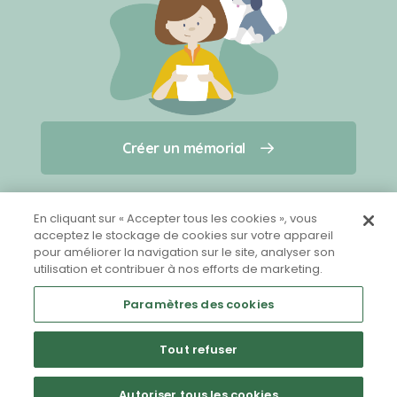
Créer un mémorial
Créer un mémorial
Qui sommes-nous ?
Nous contacter
pour un animal qui vous a quitté(e)
En cliquant sur « Accepter tous les cookies », vous
acceptez le stockage de cookies sur votre appareil
pour améliorer la navigation sur le site, analyser son
Partager sur Facebook
utilisation et contribuer à nos efforts de marketing.
Paramètres des cookies
Tout refuser
Mentions légales
CGU
Politique de confidentialité
Autoriser tous les cookies