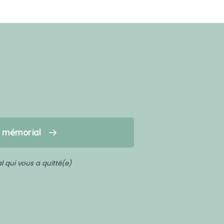
n mémorial
 qui vous a quitté(e)