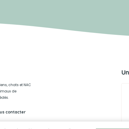
Un
iens, chats et NAC
animaux de
édés.
us contacter