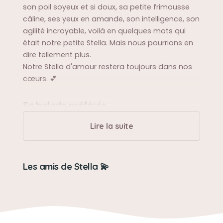
son poil soyeux et si doux, sa petite frimousse
câline, ses yeux en amande, son intelligence, son
agilité incroyable, voilà en quelques mots qui
était notre petite Stella. Mais nous pourrions en
dire tellement plus.
Notre Stella d'amour restera toujours dans nos
cœurs. 💕
Sa balade préférée
Toutes les balades étaient ses préférées !!
Lire la suite
Sa bêtise préférée
Les amis de Stella 💫
Monter sur les tables pour voler des gâteaux 🍰
Son caractère
Douce, aimante, fidèle, intelligente et obéissante