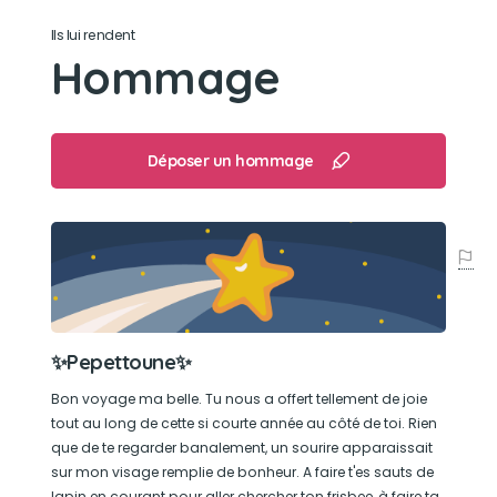
Ils lui rendent
Son jouet préféré
Hommage
Son frisbee orange
Son loisir préféré
Déposer un hommage
S'amuser avec Nouky 🥳🐕🐶
Faire des longues balades dans le nature
✨Pepettoune✨
Bon voyage ma belle. Tu nous a offert tellement de joie
tout au long de cette si courte année au côté de toi. Rien
que de te regarder banalement, un sourire apparaissait
sur mon visage remplie de bonheur. A faire t'es sauts de
lapin en courant pour aller chercher ton frisbee, à faire ta