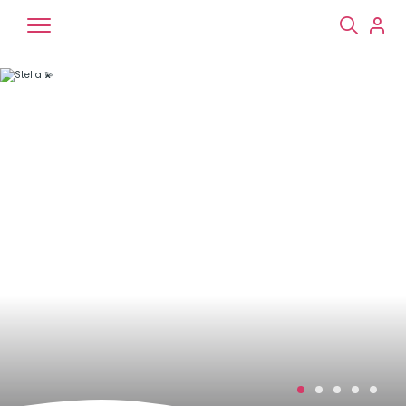
Chiens
Chats
NAC