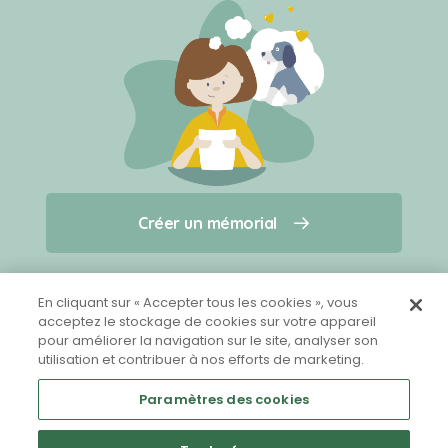
Créer un mémorial
Créer un mémorial
Qui sommes-nous ?
Nous contacter
pour un animal qui vous a quitté(e)
En cliquant sur « Accepter tous les cookies », vous
acceptez le stockage de cookies sur votre appareil
pour améliorer la navigation sur le site, analyser son
Partager sur Facebook
utilisation et contribuer à nos efforts de marketing.
Paramètres des cookies