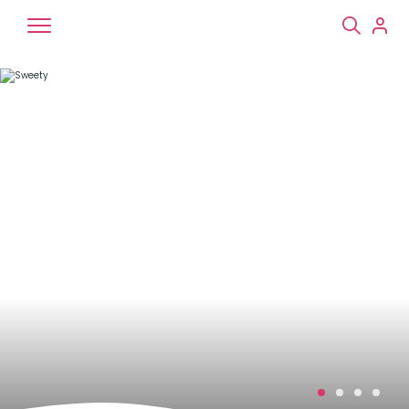
Chiens
Chats
NAC