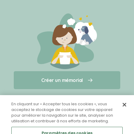
Créer un mémorial
Créer un mémorial
Qui sommes-nous ?
Nous contacter
pour un animal qui vous a quitté(e)
En cliquant sur « Accepter tous les cookies », vous
acceptez le stockage de cookies sur votre appareil
pour améliorer la navigation sur le site, analyser son
Partager sur Facebook
utilisation et contribuer à nos efforts de marketing.
Paramètres des cookies