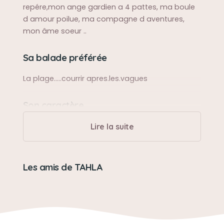
repére,mon ange gardien a 4 pattes, ma boule
d amour poilue, ma compagne d aventures,
mon âme soeur ..
Sa balade préférée
La plage.....courrir apres.les.vagues
Son caractère
Douce, protectrice, pleine de.vie
Lire la suite
Son jouet préféré
Les amis de TAHLA
Frisbee
Son loisir préféré
Partir en ballade