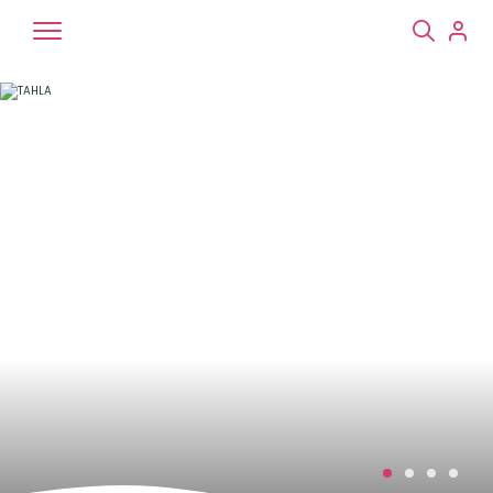
Chiens
Chats
NAC