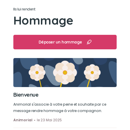
Ils lui rendent
Son loisir préféré
Hommage
Se faire câliner
Déposer un hommage
Bienvenue
Animorial s'associe à votre peine et souhaite par ce
message rendre hommage à votre compagnon.
Animorial
le 23 Mai 2025