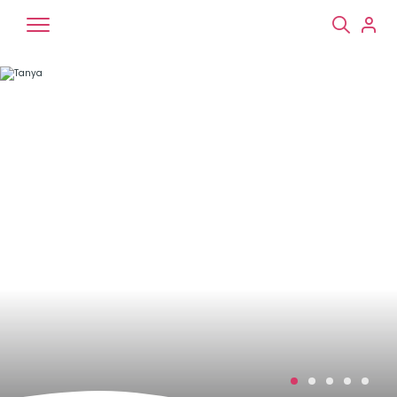
Chiens
Chats
NAC