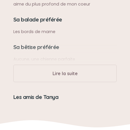
aime du plus profond de mon coeur
Sa balade préférée
Les bords de marne
Sa bêtise préférée
Aucune, une chienne parfaite
Lire la suite
Son caractère
Elle étais a cheval sur le bonjour et aurevoir,
protectrice, tendre, gentille, tu nous aimais d un
Les amis de Tanya
amour immense.
Son jouet préféré
Son pneu, sa balle