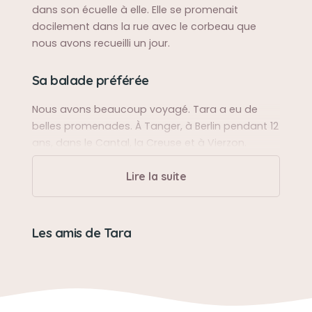
dans son écuelle à elle. Elle se promenait
docilement dans la rue avec le corbeau que
nous avons recueilli un jour.
Sa balade préférée
Nous avons beaucoup voyagé. Tara a eu de
belles promenades. À Tanger, à Berlin pendant 12
ans, dans le Cantal, la Creuse et à Vierzon.
Lire la suite
Son caractère
Tara était douce et aimante.
Les amis de Tara
Son loisir préféré
Être serré contre ses maîtres