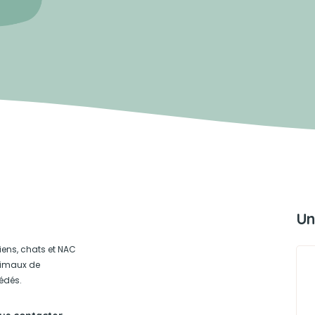
Un
iens, chats et NAC
animaux de
édés.