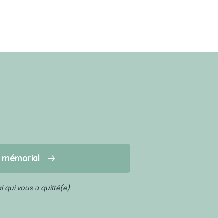
n mémorial
 qui vous a quitté(e)