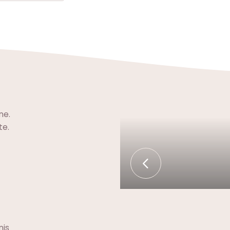
ne.
te.
nis