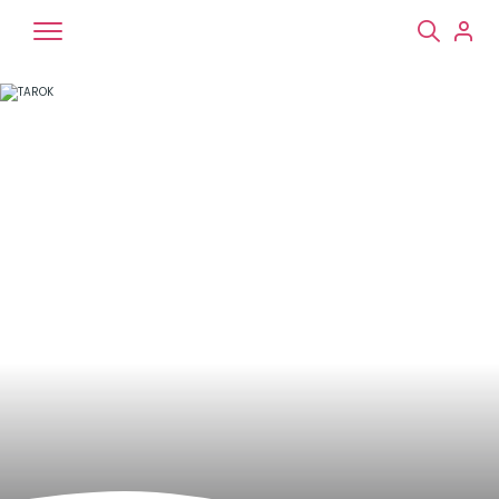
Chiens
Chats
NAC