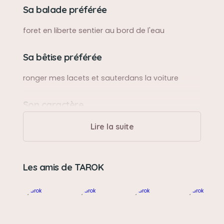
Sa balade préférée
foret en liberte sentier au bord de l'eau
Sa bêtise préférée
ronger mes lacets et sauterdans la voiture
Son caractère
toujours de bonne humeur, agreable et tres
Lire la suite
calins obeissant
Son jouet préféré
Les amis de TAROK
balle de tennis morceaux de bois et tous ses
jouets
Son loisir préféré