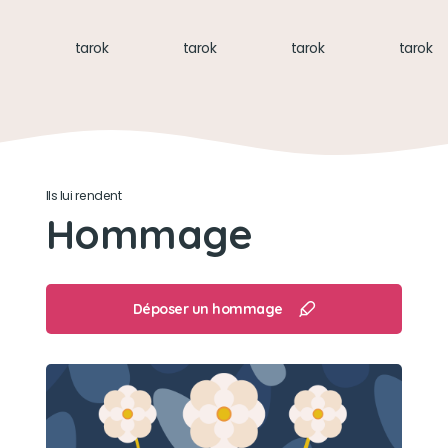
être toujours en compagnie de sa maitresse et
tarok
tarok
tarok
tarok
creuser une tanniere sous les tuyas
Ils lui rendent
Hommage
Déposer un hommage