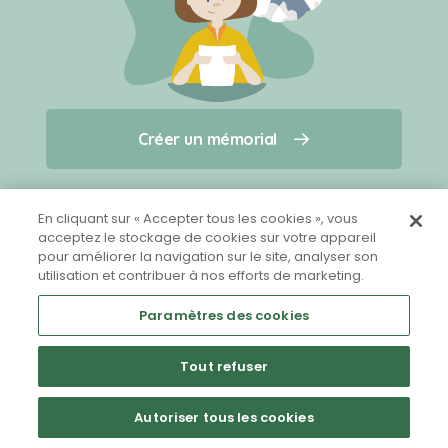
Créer un mémorial
Créer un mémorial
Qui sommes-nous ?
Nous contacter
pour un animal qui vous a quitté(e)
En cliquant sur « Accepter tous les cookies », vous
acceptez le stockage de cookies sur votre appareil
pour améliorer la navigation sur le site, analyser son
Partager sur Facebook
utilisation et contribuer à nos efforts de marketing.
Paramètres des cookies
Tout refuser
Mentions légales
CGU
Politique de confidentialité
Autoriser tous les cookies