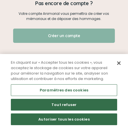
Pas encore de compte ?
Votre compte Animorial vous permettra de créer vos
Je me connecte
mémoriaux et de déposer des hommages.
Créer un mémorial
J'ai oublié mon mot de passe !
Créer un compte
Qui sommes-nous ?
Nous contacter
En cliquant sur « Accepter tous les cookies », vous
acceptez le stockage de cookies sur votre appareil
pour améliorer la navigation sur le site, analyser son
Partager sur Facebook
utilisation et contribuer à nos efforts de marketing.
Mentions légales
CGU
Politique de confidentialité
Paramètres des cookies
Tout refuser
Autoriser tous les cookies