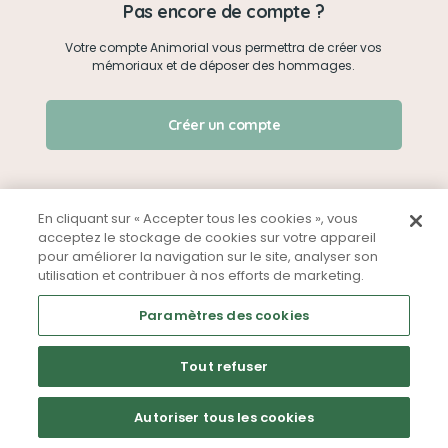
Pas encore de compte ?
Votre compte Animorial vous permettra de créer vos
Je me connecte
mémoriaux et de déposer des hommages.
Créer un mémorial
J'ai oublié mon mot de passe !
Créer un compte
Qui sommes-nous ?
Nous contacter
En cliquant sur « Accepter tous les cookies », vous
acceptez le stockage de cookies sur votre appareil
pour améliorer la navigation sur le site, analyser son
Partager sur Facebook
utilisation et contribuer à nos efforts de marketing.
Mentions légales
CGU
Politique de confidentialité
Paramètres des cookies
Tout refuser
Autoriser tous les cookies