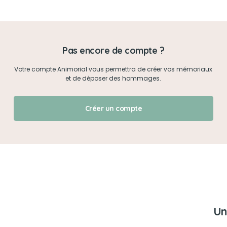
Mon mot de passe
Pas encore de compte ?
Je me connecte
Votre compte Animorial vous permettra de créer vos mémoriaux
et de déposer des hommages.
J'ai oublié mon mot de passe !
Créer un compte
Un