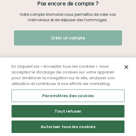
Pas encore de compte ?
Votre compte Animorial vous permettra de créer vos
Je me connecte
mémoriaux et de déposer des hommages.
Créer un mémorial
J'ai oublié mon mot de passe !
Créer un compte
Qui sommes-nous ?
Nous contacter
En cliquant sur « Accepter tous les cookies », vous
acceptez le stockage de cookies sur votre appareil
pour améliorer la navigation sur le site, analyser son
Partager sur Facebook
utilisation et contribuer à nos efforts de marketing.
Mentions légales
CGU
Politique de confidentialité
Paramètres des cookies
Tout refuser
Autoriser tous les cookies