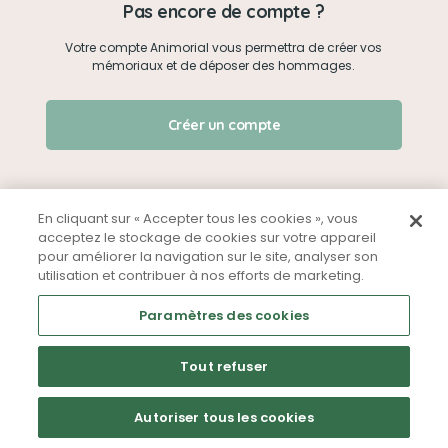
Pas encore de compte ?
Votre compte Animorial vous permettra de créer vos
Je me connecte
mémoriaux et de déposer des hommages.
Créer un mémorial
J'ai oublié mon mot de passe !
Créer un compte
Qui sommes-nous ?
Nous contacter
En cliquant sur « Accepter tous les cookies », vous
acceptez le stockage de cookies sur votre appareil
pour améliorer la navigation sur le site, analyser son
Partager sur Facebook
utilisation et contribuer à nos efforts de marketing.
Mentions légales
CGU
Politique de confidentialité
Paramètres des cookies
Tout refuser
Autoriser tous les cookies