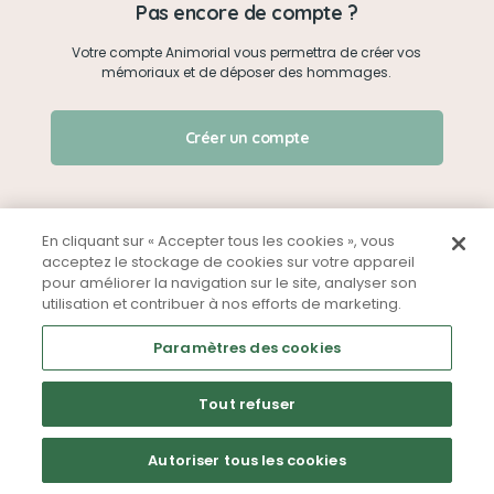
Pas encore de compte ?
Votre compte Animorial vous permettra de créer vos
Je me connecte
mémoriaux et de déposer des hommages.
Créer un mémorial
J'ai oublié mon mot de passe !
Créer un compte
Qui sommes-nous ?
Nous contacter
En cliquant sur « Accepter tous les cookies », vous
acceptez le stockage de cookies sur votre appareil
pour améliorer la navigation sur le site, analyser son
Partager sur Facebook
utilisation et contribuer à nos efforts de marketing.
Mentions légales
CGU
Politique de confidentialité
Paramètres des cookies
Tout refuser
Autoriser tous les cookies