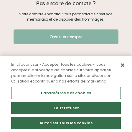
Pas encore de compte ?
Votre compte Animorial vous permettra de créer vos
Je me connecte
mémoriaux et de déposer des hommages.
Créer un mémorial
J'ai oublié mon mot de passe !
Créer un compte
Qui sommes-nous ?
Nous contacter
En cliquant sur « Accepter tous les cookies », vous
acceptez le stockage de cookies sur votre appareil
pour améliorer la navigation sur le site, analyser son
Partager sur Facebook
utilisation et contribuer à nos efforts de marketing.
Mentions légales
CGU
Politique de confidentialité
Paramètres des cookies
Tout refuser
Autoriser tous les cookies