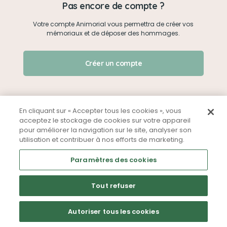
Pas encore de compte ?
Votre compte Animorial vous permettra de créer vos
Je me connecte
mémoriaux et de déposer des hommages.
Créer un mémorial
J'ai oublié mon mot de passe !
Créer un compte
Qui sommes-nous ?
Nous contacter
En cliquant sur « Accepter tous les cookies », vous
acceptez le stockage de cookies sur votre appareil
pour améliorer la navigation sur le site, analyser son
Partager sur Facebook
utilisation et contribuer à nos efforts de marketing.
Mentions légales
CGU
Politique de confidentialité
Paramètres des cookies
Tout refuser
Autoriser tous les cookies