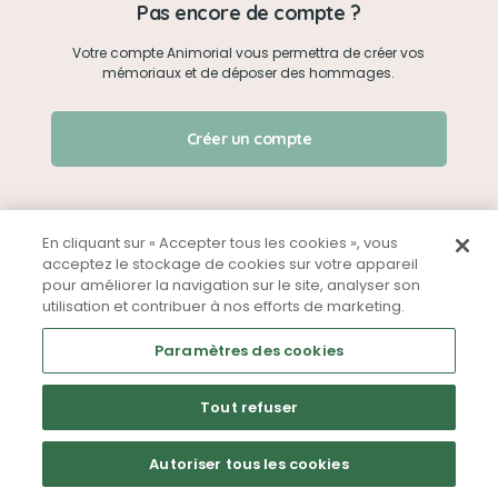
Pas encore de compte ?
Votre compte Animorial vous permettra de créer vos
Je me connecte
mémoriaux et de déposer des hommages.
Créer un mémorial
J'ai oublié mon mot de passe !
Créer un compte
Qui sommes-nous ?
Nous contacter
En cliquant sur « Accepter tous les cookies », vous
acceptez le stockage de cookies sur votre appareil
pour améliorer la navigation sur le site, analyser son
Partager sur Facebook
utilisation et contribuer à nos efforts de marketing.
Mentions légales
CGU
Politique de confidentialité
Paramètres des cookies
Tout refuser
Autoriser tous les cookies