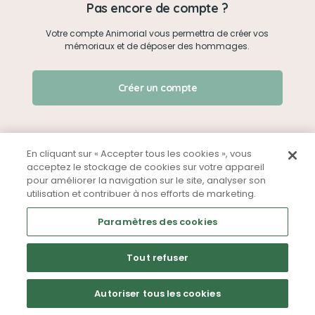
Pas encore de compte ?
Votre compte Animorial vous permettra de créer vos
Je me connecte
mémoriaux et de déposer des hommages.
Créer un mémorial
J'ai oublié mon mot de passe !
Créer un compte
Qui sommes-nous ?
Nous contacter
En cliquant sur « Accepter tous les cookies », vous
acceptez le stockage de cookies sur votre appareil
pour améliorer la navigation sur le site, analyser son
Partager sur Facebook
utilisation et contribuer à nos efforts de marketing.
Mentions légales
CGU
Politique de confidentialité
Paramètres des cookies
Tout refuser
Autoriser tous les cookies