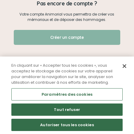
Pas encore de compte ?
Votre compte Animorial vous permettra de créer vos
Je me connecte
mémoriaux et de déposer des hommages.
Créer un mémorial
J'ai oublié mon mot de passe !
Créer un compte
Qui sommes-nous ?
Nous contacter
En cliquant sur « Accepter tous les cookies », vous
acceptez le stockage de cookies sur votre appareil
pour améliorer la navigation sur le site, analyser son
Partager sur Facebook
utilisation et contribuer à nos efforts de marketing.
Mentions légales
CGU
Politique de confidentialité
Paramètres des cookies
Tout refuser
Autoriser tous les cookies