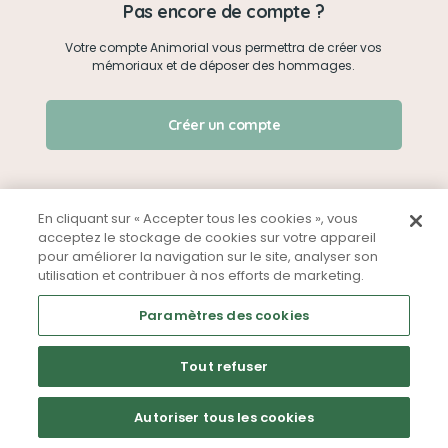
Pas encore de compte ?
Votre compte Animorial vous permettra de créer vos
Je me connecte
mémoriaux et de déposer des hommages.
Créer un mémorial
J'ai oublié mon mot de passe !
Créer un compte
Qui sommes-nous ?
Nous contacter
En cliquant sur « Accepter tous les cookies », vous
acceptez le stockage de cookies sur votre appareil
pour améliorer la navigation sur le site, analyser son
Partager sur Facebook
utilisation et contribuer à nos efforts de marketing.
Mentions légales
CGU
Politique de confidentialité
Paramètres des cookies
Tout refuser
Autoriser tous les cookies