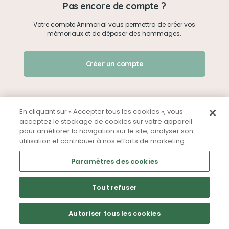
Pas encore de compte ?
Votre compte Animorial vous permettra de créer vos
Je me connecte
mémoriaux et de déposer des hommages.
Créer un mémorial
J'ai oublié mon mot de passe !
Créer un compte
Qui sommes-nous ?
Nous contacter
En cliquant sur « Accepter tous les cookies », vous
acceptez le stockage de cookies sur votre appareil
pour améliorer la navigation sur le site, analyser son
Partager sur Facebook
utilisation et contribuer à nos efforts de marketing.
Mentions légales
CGU
Politique de confidentialité
Paramètres des cookies
Tout refuser
Autoriser tous les cookies