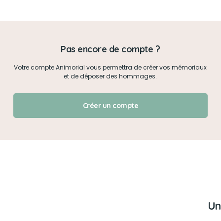
Mon mot de passe
Pas encore de compte ?
Je me connecte
Votre compte Animorial vous permettra de créer vos mémoriaux
et de déposer des hommages.
J'ai oublié mon mot de passe !
Créer un compte
Un