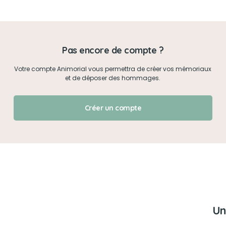
Mon mot de passe
Pas encore de compte ?
Je me connecte
Votre compte Animorial vous permettra de créer vos mémoriaux
et de déposer des hommages.
J'ai oublié mon mot de passe !
Créer un compte
Un