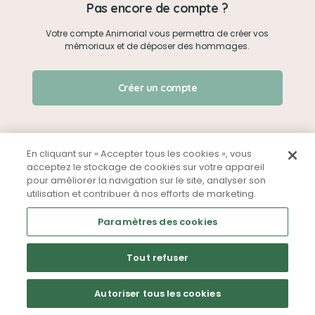
Pas encore de compte ?
Votre compte Animorial vous permettra de créer vos
Je me connecte
mémoriaux et de déposer des hommages.
Créer un mémorial
J'ai oublié mon mot de passe !
Créer un compte
Qui sommes-nous ?
Nous contacter
En cliquant sur « Accepter tous les cookies », vous
acceptez le stockage de cookies sur votre appareil
pour améliorer la navigation sur le site, analyser son
Partager sur Facebook
utilisation et contribuer à nos efforts de marketing.
Mentions légales
CGU
Politique de confidentialité
Paramètres des cookies
Tout refuser
Autoriser tous les cookies