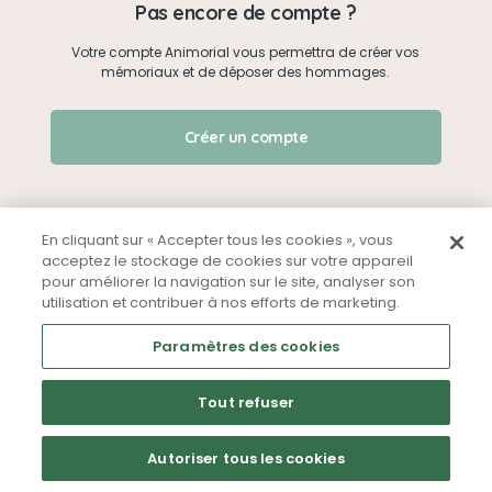
Pas encore de compte ?
Votre compte Animorial vous permettra de créer vos
Je me connecte
mémoriaux et de déposer des hommages.
Créer un mémorial
J'ai oublié mon mot de passe !
Créer un compte
Qui sommes-nous ?
Nous contacter
En cliquant sur « Accepter tous les cookies », vous
acceptez le stockage de cookies sur votre appareil
pour améliorer la navigation sur le site, analyser son
Partager sur Facebook
utilisation et contribuer à nos efforts de marketing.
Mentions légales
CGU
Politique de confidentialité
Paramètres des cookies
Tout refuser
Autoriser tous les cookies