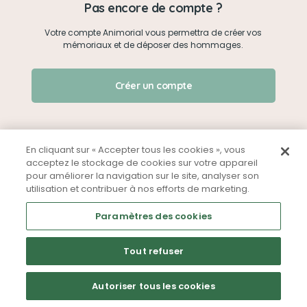
Pas encore de compte ?
Votre compte Animorial vous permettra de créer vos
Je me connecte
mémoriaux et de déposer des hommages.
Créer un mémorial
J'ai oublié mon mot de passe !
Créer un compte
Qui sommes-nous ?
Nous contacter
En cliquant sur « Accepter tous les cookies », vous
acceptez le stockage de cookies sur votre appareil
pour améliorer la navigation sur le site, analyser son
Partager sur Facebook
utilisation et contribuer à nos efforts de marketing.
Mentions légales
CGU
Politique de confidentialité
Paramètres des cookies
Tout refuser
Autoriser tous les cookies